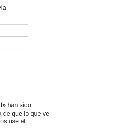
via
f»
han sido
a de que lo que ve
mos use el