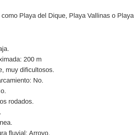
como Playa del Dique, Playa Vallinas o Playa V
ja.
oximada: 200 m
, muy dificultosos.
arcamiento: No.
o.
tos rodados.
.
ínea.
 fluvial: Arroyo.