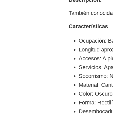
También conocida 
Características
Ocupación: Ba
Longitud apr
Accesos: A pie
Servicios: Ap
Socorrismo: N
Material: Can
Color: Oscuro
Forma: Rectil
Desembocadura