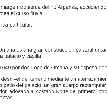
a margen izquierda del río Arganza, accediénd
ea el curso fluvial.
nda particular.
 Omaña es una gran construcción palacial urban
 palacio y capilla.
 1649 por don Lope de Omaña y su esposa doña
l desnivel del terreno mediante un aterrazamie
, o patio del palacio, un gran cuerpo rectangular
rior, adosado al costado Norte del primero, ot
lantas.