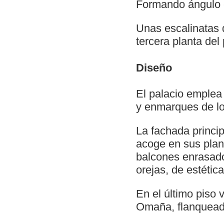
Formando ángulo c
Unas escalinatas 
tercera planta del 
Diseño
El palacio emplea
y enmarques de l
La fachada princip
acoge en sus plant
balcones enrasado
orejas, de estétic
En el último piso
Omaña, flanquead