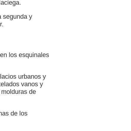
laciega.
la segunda y
r.
en los esquinales
alacios urbanos y
ntelados vanos y
s molduras de
mas de los