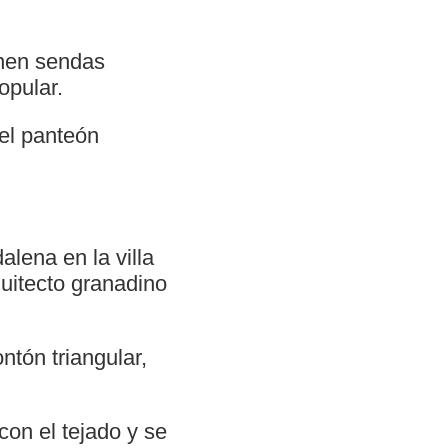
onen sendas
opular.
 el panteón
lena en la villa
quitecto granadino
ntón triangular,
con el tejado y se