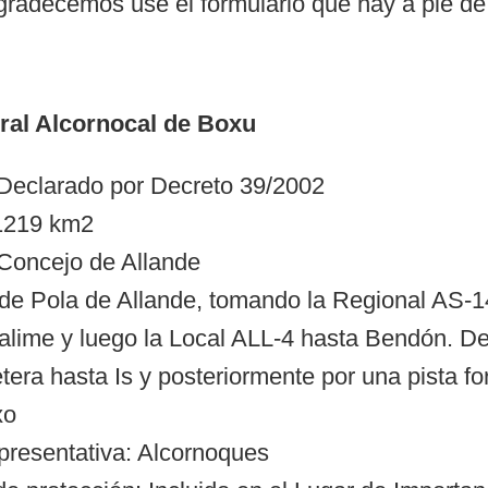
agradecemos use el formulario que hay a pie de
al Alcornocal de Boxu
 Declarado por Decreto 39/2002
.1219 km2
 Concejo de Allande
e Pola de Allande, tomando la Regional AS-14
lime y luego la Local ALL-4 hasta Bendón. Des
era hasta Is y posteriormente por una pista for
xo
presentativa: Alcornoques