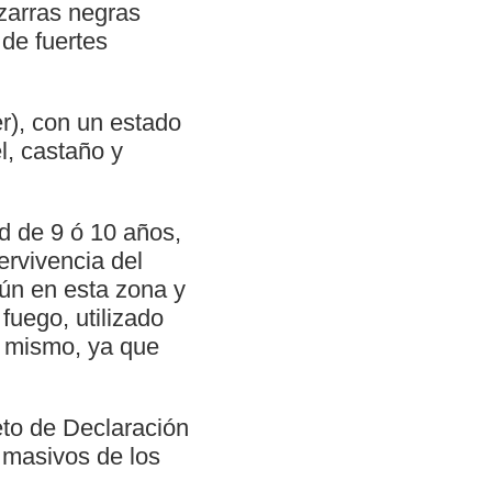
izarras negras
 de fuertes
r), con un estado
el, castaño y
d de 9 ó 10 años,
ervivencia del
mún en esta zona y
fuego, utilizado
el mismo, ya que
eto de Declaración
 masivos de los