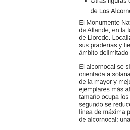
Otras figuras 
de Los Alcorn
El Monumento Natu
de Allande, en la 
de Lloredo. Local
sus praderías y ti
ámbito delimitado 
El alcornocal se s
orientada a solan
de la mayor y mej
ejemplares más añ
tamaño ocupa los t
segundo se reduce 
línea de máxima p
de alcornocal: una