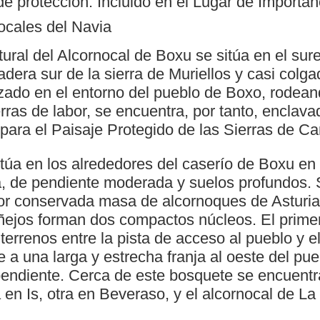
de protección: Incluido en el Lugar de Importa
ocales del Navia
ral del Alcornocal de Boxu se sitúa en el sure
ladera sur de la sierra de Muriellos y casi colg
izado en el entorno del pueblo de Boxo, rodea
erras de labor, se encuentra, por tanto, enclava
para el Paisaje Protegido de las Sierras de Ca
itúa en los alrededores del caserío de Boxu en
a, de pendiente moderada y suelos profundos. S
or conservada masa de alcornoques de Asturias,
ejos forman dos compactos núcleos. El prime
errenos entre la pista de acceso al pueblo y el
a una larga y estrecha franja al oeste del pue
endiente. Cerca de este bosquete se encuent
 en Is, otra en Beveraso, y el alcornocal de La