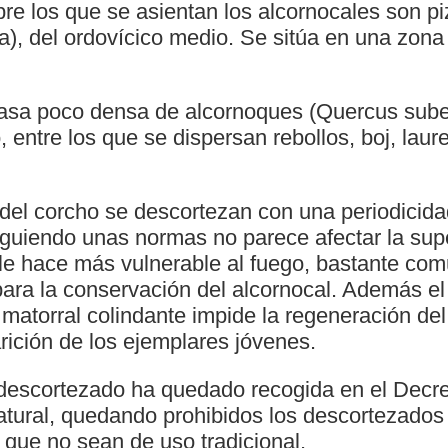
re los que se asientan los alcornocales son p
a), del ordovícico medio. Se sitúa en una zona
asa poco densa de alcornoques (Quercus sube
, entre los que se dispersan rebollos, boj, laur
 del corcho se descortezan con una periodicida
siguiendo unas normas no parece afectar la sup
e le hace más vulnerable al fuego, bastante co
ara la conservación del alcornocal. Además el 
l matorral colindante impide la regeneración d
rición de los ejemplares jóvenes.
 descortezado ha quedado recogida en el Decr
ural, quedando prohibidos los descortezados
 que no sean de uso tradicional.