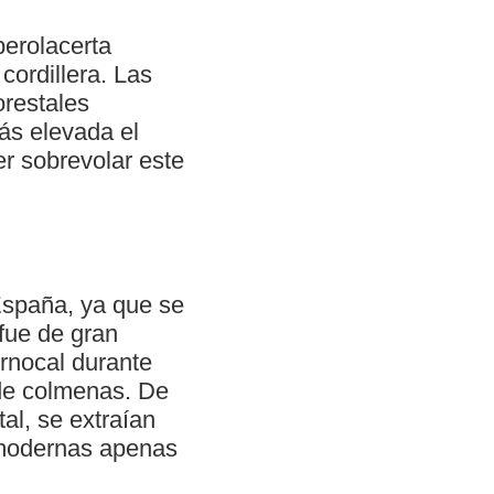
berolacerta
cordillera. Las
orestales
ás elevada el
er sobrevolar este
España, ya que se
fue de gran
ornocal durante
 de colmenas. De
al, se extraían
 modernas apenas