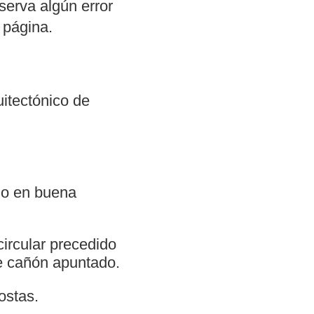
serva algún error
 página.
uitectónico de
ado en buena
ircular precedido
de cañón apuntado.
ostas.