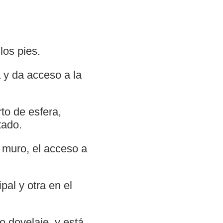
los pies.
 y da acceso a la
to de esfera,
tado.
o muro, el acceso a
pal y otra en el
o dovelaje, y está