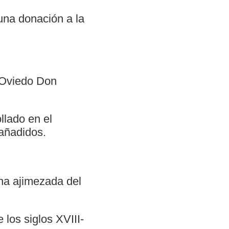
una donación a la
e Oviedo Don
llado en el
añadidos.
ana ajimezada del
e los siglos XVIII-