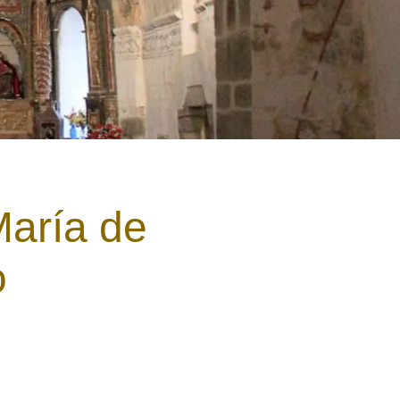
María de
o