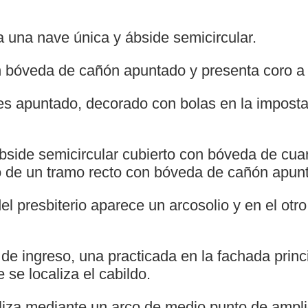
a una nave única y ábside semicircular.
 bóveda de cañón apuntado y presenta coro a 
 es apuntado, decorado con bolas en la imposta
bside semicircular cubierto con bóveda de cuar
 de un tramo recto con bóveda de cañón apun
el presbiterio aparece un arcosolio y en el otr
de ingreso, una practicada en la fachada princi
 se localiza el cabildo.
liza mediante un arco de medio punto de ampli