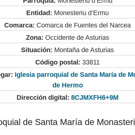
Parroquia:
Monesteriu d‘Ermu
Entidad:
Monesteriu d‘Ermu
Comarca:
Comarca de Fuentes del Narcea
Zona:
Occidente de Asturias
Situación:
Montaña de Asturias
Código postal:
33811
egar:
Iglesia parroquial de Santa María de M
de Hermo
Dirección digital:
8CJMXFH6+9M
roquial de Santa María de Monaste